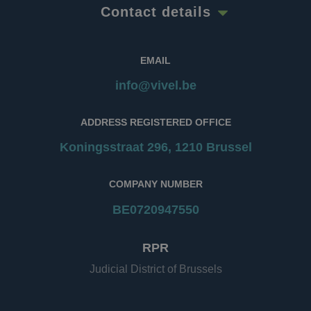
volgen van
Contact details
bezoekersgedrag en
het meten van de
prestaties van de
site. Het is een
cookie van het
EMAIL
patroontype,
waarbij het
info@vivel.be
voorvoegsel _pk_ses
wordt gevolgd door
een korte reeks
cijfers en letters,
ADDRESS REGISTERED OFFICE
waarvan wordt
aangenomen dat
het een
Koningsstraat 296, 1210 Brussel
referentiecode is
voor het domein
dat de cookie
instelt.
COMPANY NUMBER
BE0720947550
RPR
Judicial District of Brussels