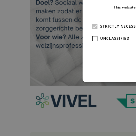
This website
STRICTLY NECES
UNCLASSIFIED
Strictly necessary cookies 
without strictly necessary co
Pr
Name
D
PHPSESSID
PH