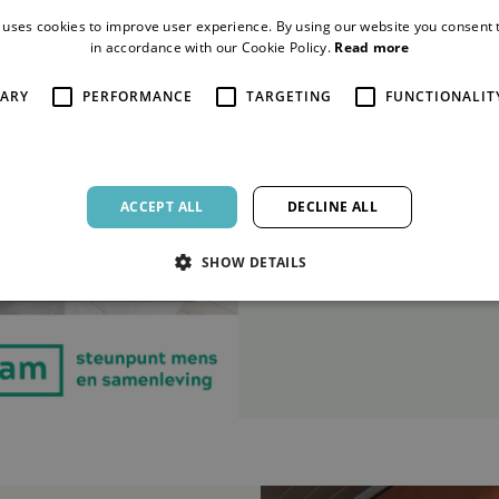
 uses cookies to improve user experience. By using our website you consent t
in accordance with our Cookie Policy.
Read more
4 SEPTEMBER 2024
E-learning: 
SARY
PERFORMANCE
TARGETING
FUNCTIONALIT
VIEW TRAINING
ACCEPT ALL
DECLINE ALL
SHOW DETAILS
Strictly necessary
Performance
Targeting
Functionality
Unclassifie
allow core website functionality such as user login and account management. The websi
okies.
ovider /
Expiration
Description
omain
Session
Cookie gegenereerd door applicaties op basis van de PHP-taa
P.net