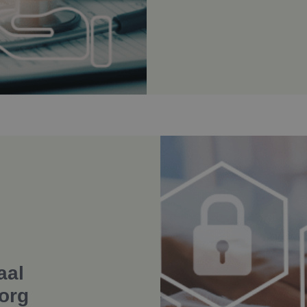
aal
org