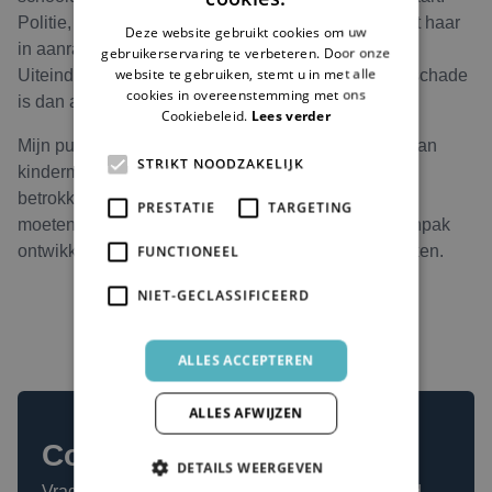
ENGLISH
Politie, leerkrachten, CLB en de huisarts komen met haar
Deze website gebruikt cookies om uw
in aanraking, maar zonder dat er iets verandert.
gebruikerservaring te verbeteren. Door onze
website te gebruiken, stemt u in met alle
Uiteindelijk wordt een JAC ingeschakeld, maar de schade
cookies in overeenstemming met ons
is dan al groot.
Cookiebeleid.
Lees verder
Mijn punt: niemand kan dit alleen. De complexiteit van
STRIKT NOODZAKELIJK
kindermishandeling vereist samenwerking en
betrokkenheid. Het is mensenwerk – en net daarom
PRESTATIE
TARGETING
moeten we samen een professionele, effectieve aanpak
ontwikkelen om deze problematiek écht aan te pakken.
FUNCTIONEEL
NIET-GECLASSIFICEERD
ALLES ACCEPTEREN
ALLES AFWIJZEN
Contact
DETAILS WEERGEVEN
Vragen over een bepaald topic? Vul onderstaand