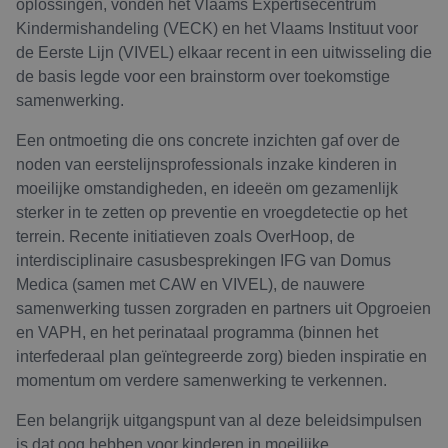
oplossingen, vonden het Vlaams Expertisecentrum
Kindermishandeling (VECK) en het Vlaams Instituut voor
de Eerste Lijn (VIVEL) elkaar recent in een uitwisseling die
de basis legde voor een brainstorm over toekomstige
samenwerking.
Een ontmoeting die ons concrete inzichten gaf over de
noden van eerstelijnsprofessionals inzake kinderen in
moeilijke omstandigheden, en ideeën om gezamenlijk
sterker in te zetten op preventie en vroegdetectie op het
terrein. Recente initiatieven zoals OverHoop, de
interdisciplinaire casusbesprekingen IFG van Domus
Medica (samen met CAW en VIVEL), de nauwere
samenwerking tussen zorgraden en partners uit Opgroeien
en VAPH, en het perinataal programma (binnen het
interfederaal plan geïntegreerde zorg) bieden inspiratie en
momentum om verdere samenwerking te verkennen.
Een belangrijk uitgangspunt van al deze beleidsimpulsen
is dat oog hebben voor kinderen in moeilijke