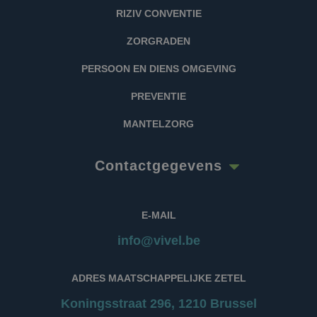
referentiecode is
gebruikt.
voor het domein
RIZIV CONVENTIE
dat de cookie
instelt.
ZORGRADEN
_pk_ses.1.88c2
.vivel.be
30 minuten
Deze cookienaam i
gekoppeld aan het
PERSOON EN DIENS OMGEVING
open source
webanalyseplatfo
Piwik. Het wordt
PREVENTIE
gebruikt om
website-eigenaren
te helpen bij het
MANTELZORG
volgen van
bezoekersgedrag e
het meten van de
prestaties van de
Contactgegevens
site. Het is een
cookie van het
patroontype,
waarbij het
voorvoegsel _pk_s
E-MAIL
wordt gevolgd doo
een korte reeks
info@vivel.be
cijfers en letters,
waarvan wordt
aangenomen dat
het een
ADRES MAATSCHAPPELIJKE ZETEL
referentiecode is
voor het domein
dat de cookie
Koningsstraat 296, 1210 Brussel
instelt.