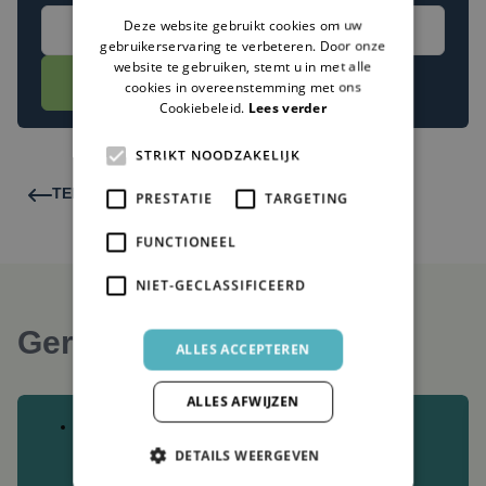
ENGLISH
Deze website gebruikt cookies om uw
gebruikerservaring te verbeteren. Door onze
website te gebruiken, stemt u in met alle
VERZENDEN
cookies in overeenstemming met ons
Cookiebeleid.
Lees verder
STRIKT NOODZAKELIJK
TERUG NAAR OVERZICHT
PRESTATIE
TARGETING
FUNCTIONEEL
NIET-GECLASSIFICEERD
Gerelateerde artikelen
ALLES ACCEPTEREN
ALLES AFWIJZEN
NIEUWS
DETAILS WEERGEVEN