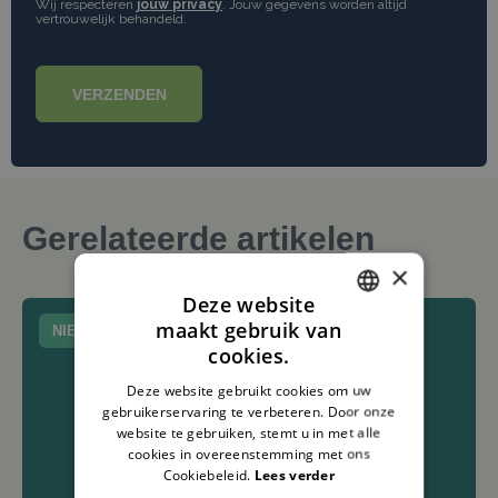
Wij respecteren
jouw privacy
. Jouw gegevens worden altijd
vertrouwelijk behandeld.
VERZENDEN
Gerelateerde artikelen
×
Deze website
maakt gebruik van
NIEUWS
DUTCH
cookies.
ENGLISH
Deze website gebruikt cookies om uw
gebruikerservaring te verbeteren. Door onze
website te gebruiken, stemt u in met alle
cookies in overeenstemming met ons
Cookiebeleid.
Lees verder