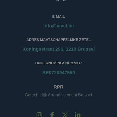
Piwik. Het wordt
gebruikt om
website-eigenaren
te helpen bij het
E-MAIL
volgen van
bezoekersgedrag e
het meten van de
info@vivel.be
prestaties van de
site. Het is een
cookie van het
patroontype,
ADRES MAATSCHAPPELIJKE ZETEL
waarbij het
voorvoegsel _pk_s
Koningsstraat 296, 1210 Brussel
wordt gevolgd doo
een korte reeks
cijfers en letters,
waarvan wordt
ONDERNEMINGSNUMMER
aangenomen dat
het een
referentiecode is
BE0720947550
voor het domein
dat de cookie
instelt.
RPR
Gerechtelijk Arrondissement Brussel