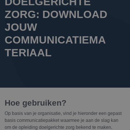
DOELGERICHTE 
ZORG: DOWNLOAD 
JOUW 
COMMUNICATIEMA
TERIAAL
Hoe gebruiken?
Op basis van je organisatie, vind je hieronder een gepast
basis communicatiepakket waarmee je aan de slag kan
om de opleiding doelgerichte zorg bekend te maken.