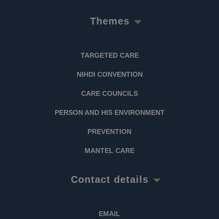
referentiecode is
voor het domein
dat de cookie
Themes
instelt.
_pk_ses.1.88c2
.vivel.be
30
Deze cookienaam is
minutes
gekoppeld aan het
open source
TARGETED CARE
webanalyseplatform
Piwik. Het wordt
gebruikt om
NIHDI CONVENTION
website-eigenaren
te helpen bij het
volgen van
CARE COUNCILS
bezoekersgedrag en
het meten van de
prestaties van de
PERSON AND HIS ENVIRONMENT
site. Het is een
cookie van het
PREVENTION
patroontype,
waarbij het
voorvoegsel _pk_ses
MANTEL CARE
wordt gevolgd door
een korte reeks
cijfers en letters,
waarvan wordt
Contact details
aangenomen dat
het een
referentiecode is
voor het domein
dat de cookie
EMAIL
instelt.