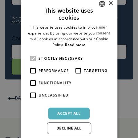
×
This website uses
cookies
We respect
your privacy
. Your information will always be kept
DUTCH
confidential.
This website uses cookies to improve user
ENGLISH
experience. By using our website you consent
Comment
to all cookies in accordance with our Cookie
Policy.
Read more
STRICTLY NECESSARY
SHIPPING
PERFORMANCE
TARGETING
FUNCTIONALITY
UNCLASSIFIED
BACK TO OVERVIEW
ACCEPT ALL
DECLINE ALL