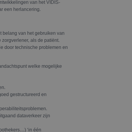
ntwikkelingen van het VIDIS-
ar een herlancering.
et belang van het gebruiken van
orgverlener, als de patiënt.
atie door technische problemen en
andachtspunt welke mogelijke
en.
 goed gestructureerd en
perabiliteitsproblemen.
uitgaand dataverkeer zijn
apothekers…) ‘in één