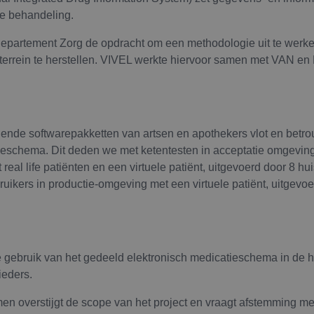
e behandeling.
epartement Zorg de opdracht om een methodologie uit te werke
 terrein te herstellen. VIVEL werkte hiervoor samen met VAN 
llende softwarepakketten van artsen en apothekers vlot en bet
ieschema. Dit deden we met ketentesten in acceptatie omgeving
 real life patiënten en een virtuele patiënt, uitgevoerd door 8 h
uikers in productie-omgeving met een virtuele patiënt, uitgevoe
he gebruik van het gedeeld elektronisch medicatieschema in de h
ieders.
n overstijgt de scope van het project en vraagt afstemming me