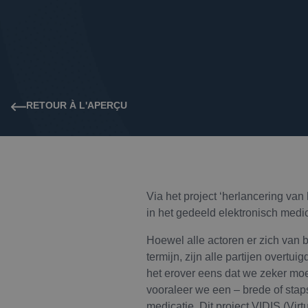
RETOUR À L'APERÇU
Via het project ‘herlancering va
in het gedeeld elektronisch medi
Hoewel alle actoren er zich van 
termijn, zijn alle partijen overt
het erover eens dat we zeker mo
vooraleer we een – brede of stap
medicatie. Dit project VIDIS (Vir