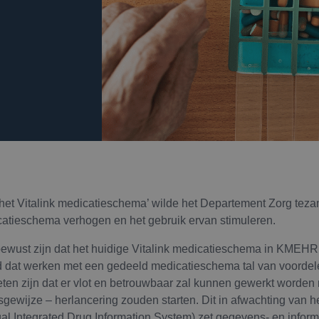
n het Vitalink medicatieschema’ wilde het Departement Zorg teza
catieschema verhogen en het gebruik ervan stimuleren.
bewust zijn dat het huidige Vitalink medicatieschema in KMEHR 
uigd dat werken met een gedeeld medicatieschema tal van voordele
eten zijn dat er vlot en betrouwbaar zal kunnen gewerkt worde
sgewijze – herlancering zouden starten. Dit in afwachting van h
tual Integrated Drug Information System) zet gegevens- en inform