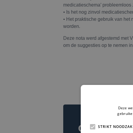
medicatieschema’ probleemloos
• Is het nog zinvol medicatiesche
• Het praktische gebruik van het
worden.
Deze nota werd afgestemd met Vi
om de suggesties op te nemen in 
Deze web
gebruike
Contact
STRIKT NOODZAK