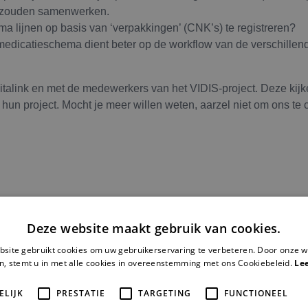
 zouden samenwerken.
ma lijnen op basis van ‘verpakkingen’ (CNK’s) te registreren?
 medicatieschema dient beter op de workflow van de verschillen
talink en met de medewerkers van het VIDIS-project. Deze kijk
hun project. Mocht je meer willen weten, aarzel niet om ons te 
Deze website maakt gebruik van cookies.
site gebruikt cookies om uw gebruikerservaring te verbeteren. Door onze w
n, stemt u in met alle cookies in overeenstemming met ons Cookiebeleid.
Le
ELIJK
PRESTATIE
TARGETING
FUNCTIONEEL