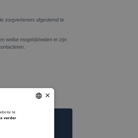
de zorgverleners afgestemd te
en welke mogelijkheden er zijn
contacteren.
×
ebsite te
DUTCH
es verder
ENGLISH