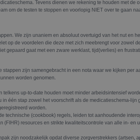
edicatieschema. Tevens dienen we rekening te houden met de o
team om de testen te stoppen en voorlopig NIET over te gaan na
tappen. We zijn unaniem en absoluut overtuigd van het nut en h
et op de voordelen die deze met zich meebrengt voor zowel de z
et gepaard gaat met een zware werklast, tijd(verlies) en frustr
 stappen zijn samengebracht in een nota waar we kijken per a
 kunnen worden genomen.
telkens up-to-date houden moet minder arbeidsintensief word
u in één stap zowel het voorschrift als de medicatieschema-lijn
eregistreerd worden.
 de technische (cookbook) regels, leiden tot aanhoudende intero
(FIHR) resources en strikte kwaliteitscontrole van alle in- en 
npak zijn noodzakelijk opdat diverse zorgverstrekkers (artsen, 